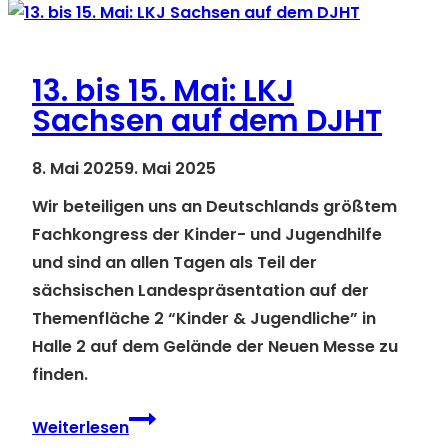
um
´s
Ganze
13. bis 15. Mai: LKJ
geht
Sachsen auf dem DJHT
–
Jetzt
8. Mai 2025
9. Mai 2025
in
Wir beteiligen uns an Deutschlands größtem
Jugend
Fachkongress der Kinder- und Jugendhilfe
investieren
und sind an allen Tagen als Teil der
sächsischen Landespräsentation auf der
Themenfläche 2 “Kinder & Jugendliche” in
Halle 2 auf dem Gelände der Neuen Messe zu
finden.
13.
Weiterlesen
bis