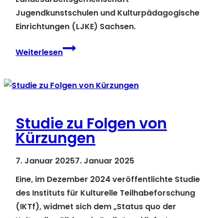
Jugendkunstschulen und Kulturpädagogische
Einrichtungen (LJKE) Sachsen.
Neues
Weiterlesen
Standardwerk
:
„Jugendkunstschule.
Der
Leitfaden
Studie zu Folgen von
für
Kürzungen
Theorie
und
7. Januar 2025
7. Januar 2025
Praxis“
Eine, im Dezember 2024 veröffentlichte Studie
des Instituts für Kulturelle Teilhabeforschung
(IKTf), widmet sich dem „Status quo der