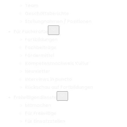
Team
Geschäftsberichte
Stellungnahmen / Positionen
Untermenü
Für Fachkräfte
umschalten
Fortbildungen
Fachbeiträge
Fördermittel
Kompetenznachweis Kultur
Newsletter
Interviews in puncto
Rückschau auf Fortbildungen
Untermenü
Freiwilligendienste
umschalten
Mitmachen
Für Freiwillige
Für Einsatzstellen