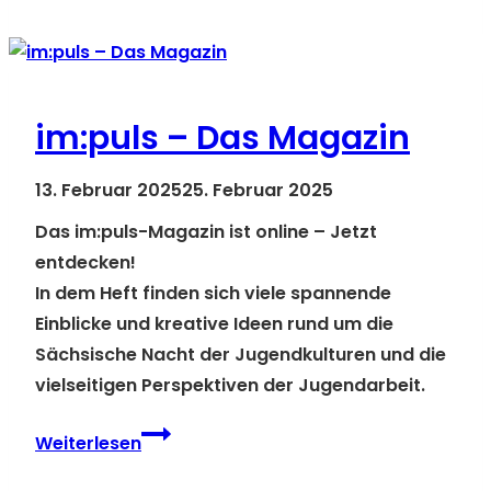
15.
Mai:
LKJ
Sachsen
im:puls – Das Magazin
auf
dem
13. Februar 2025
25. Februar 2025
DJHT
Das im:puls-Magazin ist online – Jetzt
entdecken!
In dem Heft finden sich viele spannende
Einblicke und kreative Ideen rund um die
Sächsische Nacht der Jugendkulturen und die
vielseitigen Perspektiven der Jugendarbeit.
im:puls
Weiterlesen
–