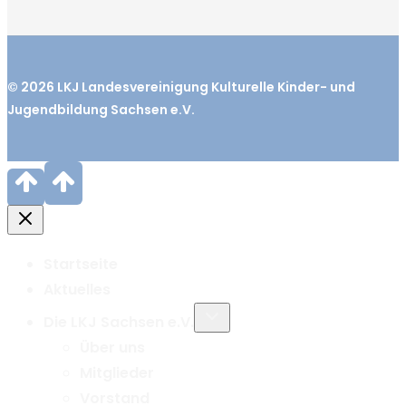
© 2026
LKJ
Landesvereinigung Kulturelle Kinder- und
Jugendbildung Sachsen e.V.
Startseite
Aktuelles
Untermenü
Die LKJ Sachsen e.V.
umschalten
Über uns
Mitglieder
Vorstand