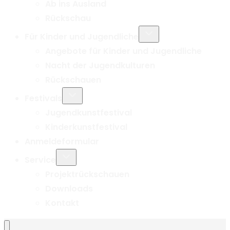
Ab ins Ausland
Rückschau
Untermenü
Für Kinder und Jugendliche
umschalten
Angebote für Kinder und Jugendliche
Nacht der Jugendkulturen
Rückschauen
Untermenü
Festivals
umschalten
Jugendkunstfestival
Kinderkunstfestival
Anmeldeformular
Untermenü
Service
umschalten
Projektrückschauen
Downloads
Kontakt