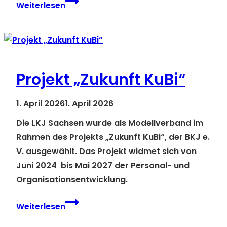
RÜCKBLICK:
Weiterlesen
Fachforum zu
KI
und
kultureller
Bildung
Projekt „Zukunft KuBi“
1. April 2026
1. April 2026
Die LKJ Sachsen wurde als Modellverband im
Rahmen des Projekts „Zukunft KuBi“, der BKJ e.
V. ausgewählt. Das Projekt widmet sich von
Juni 2024 bis Mai 2027 der Personal- und
Organisationsentwicklung.
Projekt
Weiterlesen
„Zukunft