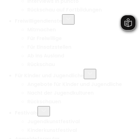
Interviews in puncto
Rückschau auf Fortbildungen
Untermenü
Freiwilligendienste
umschalten
Mitmachen
Für Freiwillige
Für Einsatzstellen
Ab ins Ausland
Rückschau
Untermenü
Für Kinder und Jugendliche
umschalten
Angebote für Kinder und Jugendliche
Nacht der Jugendkulturen
Rückschauen
Untermenü
Festivals
umschalten
Jugendkunstfestival
Kinderkunstfestival
Anmeldeformular