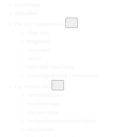
Startseite
Aktuelles
Untermenü
Die LKJ Sachsen e.V.
umschalten
Über uns
Mitglieder
Vorstand
Team
Geschäftsberichte
Stellungnahmen / Positionen
Untermenü
Für Fachkräfte
umschalten
Fortbildungen
Fachbeiträge
Fördermittel
Kompetenznachweis Kultur
Newsletter