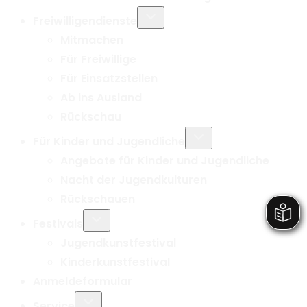
Untermenü
Freiwilligendienste
umschalten
Mitmachen
Für Freiwillige
Für Einsatzstellen
Ab ins Ausland
Rückschau
Untermenü
Für Kinder und Jugendliche
umschalten
Angebote für Kinder und Jugendliche
Nacht der Jugendkulturen
Rückschauen
Untermenü
Festivals
umschalten
Jugendkunstfestival
Kinderkunstfestival
Anmeldeformular
Untermenü
Service