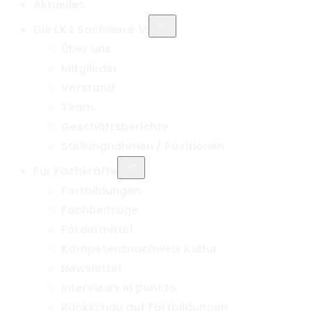
Aktuelles
Untermenü
Die LKJ Sachsen e.V.
umschalten
Über uns
Mitglieder
Vorstand
Team
Geschäftsberichte
Stellungnahmen / Positionen
Untermenü
Für Fachkräfte
umschalten
Fortbildungen
Fachbeiträge
Fördermittel
Kompetenznachweis Kultur
Newsletter
Interviews in puncto
Rückschau auf Fortbildungen