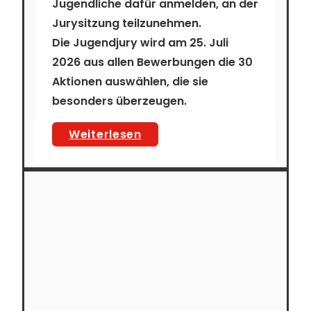
Jugendliche dafür anmelden, an der
Jurysitzung teilzunehmen.
Die Jugendjury wird am
25. Juli
2026
aus allen Bewerbungen die 30
Aktionen auswählen, die sie
besonders überzeugen.
Junge
Weiterlesen
Menschen
für
im:puls
Jugendjury
gesucht