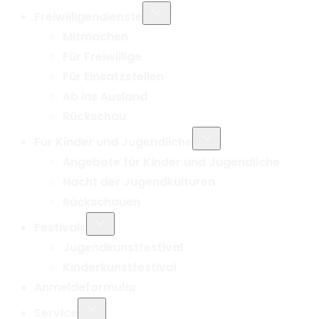
Untermenü
Freiwilligendienste
umschalten
Mitmachen
Für Freiwillige
Für Einsatzstellen
Ab ins Ausland
Rückschau
Untermenü
Für Kinder und Jugendliche
umschalten
Angebote für Kinder und Jugendliche
Nacht der Jugendkulturen
Rückschauen
Untermenü
Festivals
umschalten
Jugendkunstfestival
Kinderkunstfestival
Anmeldeformular
Untermenü
Service
umschalten