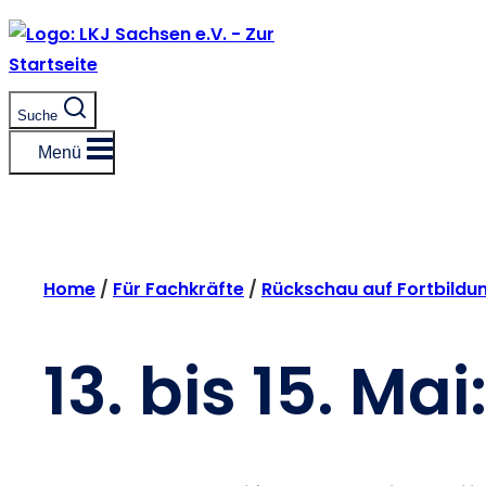
Zum
Inhalt
springen
Suche
Menü
Home
/
Für Fachkräfte
/
Rückschau auf Fortbildu
13. bis 15. M