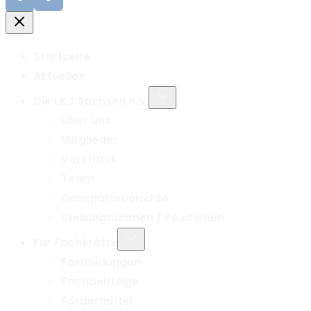
Startseite
Aktuelles
Untermenü
Die LKJ Sachsen e.V.
umschalten
Über uns
Mitglieder
Vorstand
Team
Geschäftsberichte
Stellungnahmen / Positionen
Untermenü
Für Fachkräfte
umschalten
Fortbildungen
Fachbeiträge
Fördermittel