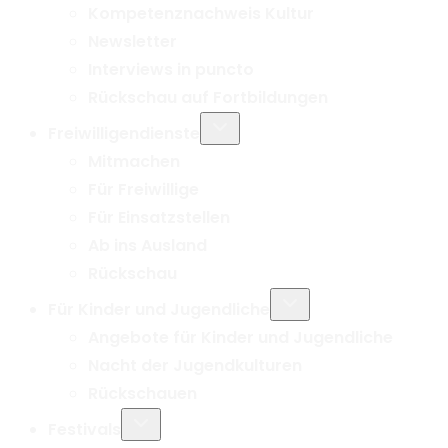
Kompetenznachweis Kultur
Newsletter
Interviews in puncto
Rückschau auf Fortbildungen
Untermenü
Freiwilligendienste
umschalten
Mitmachen
Für Freiwillige
Für Einsatzstellen
Ab ins Ausland
Rückschau
Untermenü
Für Kinder und Jugendliche
umschalten
Angebote für Kinder und Jugendliche
Nacht der Jugendkulturen
Rückschauen
Untermenü
Festivals
umschalten