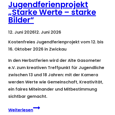
Kunst
Jugendferienprojekt
in
„Starke Werte – starke
der
Bilder“
Galerie
x23
12. Juni 2026
12. Juni 2026
zu
Kostenfreies Jugendferienprojekt vom 12. bis
sehen
16. Oktober 2026 in Zwickau
In den Herbstferien wird der Alte Gasometer
e.V. zum kreativen Treffpunkt für Jugendliche
zwischen
13 und 18 Jahren
: mit der Kamera
werden Werte wie Gemeinschaft, Kreativität,
ein faires Miteinander und Mitbestimmung
sichtbar gemacht.
Jugendferienprojekt
Weiterlesen
„Starke