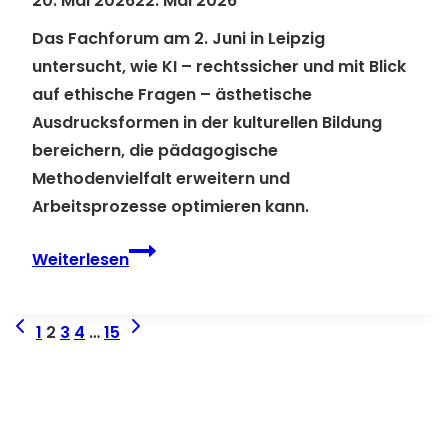
20. Mai 2026
22. Mai 2026
Das Fachforum am 2. Juni in Leipzig
untersucht, wie KI – rechtssicher und mit Blick
auf ethische Fragen – ästhetische
Ausdrucksformen in der kulturellen Bildung
bereichern, die pädagogische
Methodenvielfalt erweitern und
Arbeitsprozesse optimieren kann.
Anmeldefrist
Weiterlesen
verlängert:
Fachforum
S
Vorherige
Nächste
1
2
3
4
…
15
„Zusammenspiel,
e
Seite
Seite
Potenziale
i
und
t
Grenzen
künstlicher