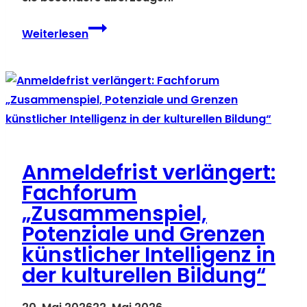
Junge
Weiterlesen
Menschen
für
im:puls
Jugendjury
gesucht
Anmeldefrist verlängert:
Fachforum
„Zusammenspiel,
Potenziale und Grenzen
künstlicher Intelligenz in
der kulturellen Bildung“