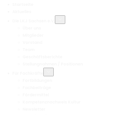
Startseite
Aktuelles
Untermenü
Die LKJ Sachsen e.V.
umschalten
Über uns
Mitglieder
Vorstand
Team
Geschäftsberichte
Stellungnahmen / Positionen
Untermenü
Für Fachkräfte
umschalten
Fortbildungen
Fachbeiträge
Fördermittel
Kompetenznachweis Kultur
Newsletter