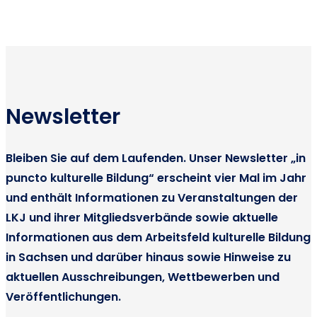
e
n
Intelligenz
n
in
a
der
kulturellen
v
Bildung“
i
Newsletter
g
a
Bleiben Sie auf dem Laufenden. Unser Newsletter „in
t
puncto kulturelle Bildung“ erscheint vier Mal im Jahr
i
und enthält Informationen zu Veranstaltungen der
o
LKJ und ihrer Mitgliedsverbände sowie aktuelle
n
Informationen aus dem Arbeitsfeld kulturelle Bildung
in Sachsen und darüber hinaus sowie Hinweise zu
aktuellen Ausschreibungen, Wettbewerben und
Veröffentlichungen.