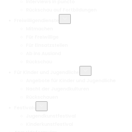
Interviews in puncto
Rückschau auf Fortbildungen
Untermenü
Freiwilligendienste
umschalten
Mitmachen
Für Freiwillige
Für Einsatzstellen
Ab ins Ausland
Rückschau
Untermenü
Für Kinder und Jugendliche
umschalten
Angebote für Kinder und Jugendliche
Nacht der Jugendkulturen
Rückschauen
Untermenü
Festivals
umschalten
Jugendkunstfestival
Kinderkunstfestival