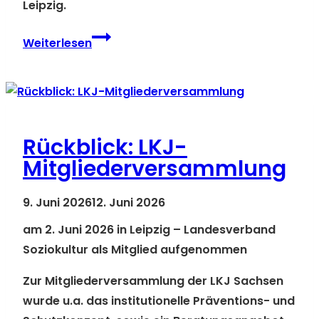
Leipzig.
RÜCKBLICK:
Weiterlesen
Fachforum zu
KI
und
kultureller
Bildung
Rückblick: LKJ-
Mitgliederversammlung
9. Juni 2026
12. Juni 2026
am 2. Juni 2026 in Leipzig – Landesverband
Soziokultur als Mitglied aufgenommen
Zur Mitgliederversammlung der LKJ Sachsen
wurde u.a. das
institutionelle Präventions- und