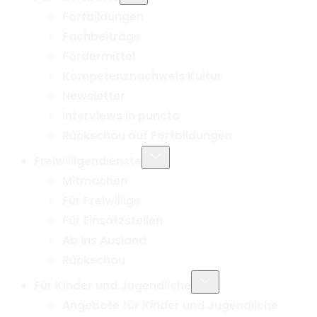
Fortbildungen
Fachbeiträge
Fördermittel
Kompetenznachweis Kultur
Newsletter
Interviews in puncto
Rückschau auf Fortbildungen
Untermenü
Freiwilligendienste
umschalten
Mitmachen
Für Freiwillige
Für Einsatzstellen
Ab ins Ausland
Rückschau
Untermenü
Für Kinder und Jugendliche
umschalten
Angebote für Kinder und Jugendliche