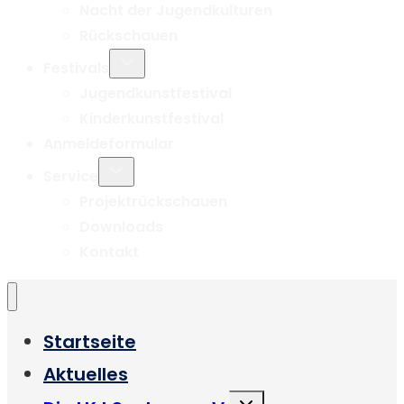
Nacht der Jugendkulturen
Rückschauen
Untermenü
Festivals
umschalten
Jugendkunstfestival
Kinderkunstfestival
Anmeldeformular
Untermenü
Service
umschalten
Projektrückschauen
Downloads
Kontakt
Startseite
Aktuelles
Untermenü