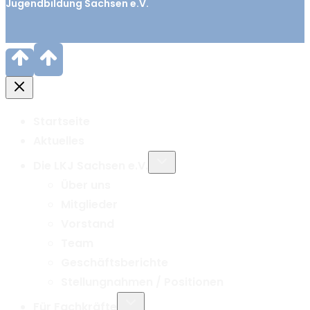
Jugendbildung Sachsen e.V.
Startseite
Aktuelles
Untermenü
Die LKJ Sachsen e.V.
umschalten
Über uns
Mitglieder
Vorstand
Team
Geschäftsberichte
Stellungnahmen / Positionen
Untermenü
Für Fachkräfte
umschalten