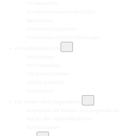
Fördermittel
Kompetenznachweis Kultur
Newsletter
Interviews in puncto
Rückschau auf Fortbildungen
Untermenü
Freiwilligendienste
umschalten
Mitmachen
Für Freiwillige
Für Einsatzstellen
Ab ins Ausland
Rückschau
Untermenü
Für Kinder und Jugendliche
umschalten
Angebote für Kinder und Jugendliche
Nacht der Jugendkulturen
Rückschauen
Untermenü