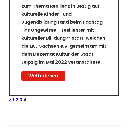
zum Thema Resilienz in Bezug auf
kulturelle Kinder- und
Jugendbildung fand beim Fachtag
„Ins Ungewisse – resilienter mit
kultureller Bil-dung?“ statt, welchen
die LKJ Sachsen e.V. gemeinsam mit
dem Dezernat Kultur der Stadt
Leipzig im Mai 2022 veranstaltete.
Fachtag
Weiterlesen
„Zukunftswerkstatt
Kultur.
S
Previous
1
2
3
4
e
Ins
Page
i
Ungewisse
t
–