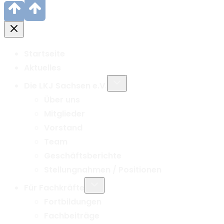
Startseite
Aktuelles
Untermenü
Die LKJ Sachsen e.V.
umschalten
Über uns
Mitglieder
Vorstand
Team
Geschäftsberichte
Stellungnahmen / Positionen
Untermenü
Für Fachkräfte
umschalten
Fortbildungen
Fachbeiträge