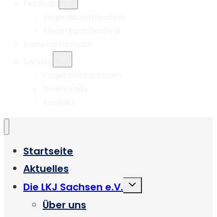
Festivals
umschalten
Jugendkunstfestival
Kinderkunstfestival
Anmeldeformular
Untermenü
Service
umschalten
Projektrückschauen
Downloads
Kontakt
Startseite
Aktuelles
Untermenü
Die LKJ Sachsen e.V.
umschalten
Über uns