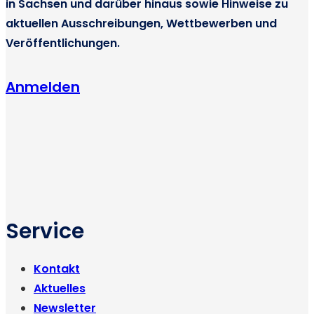
in Sachsen und darüber hinaus sowie Hinweise zu
e
aktuellen Ausschreibungen, Wettbewerben und
r
Veröffentlichungen.
B
e
Anmelden
i
t
r
ä
g
e
Service
Kontakt
Aktuelles
Newsletter