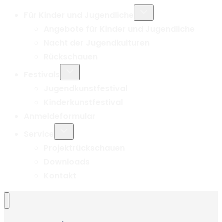
Untermenü
Für Kinder und Jugendliche
umschalten
Angebote für Kinder und Jugendliche
Nacht der Jugendkulturen
Rückschauen
Untermenü
Festivals
umschalten
Jugendkunstfestival
Kinderkunstfestival
Anmeldeformular
Untermenü
Service
umschalten
Projektrückschauen
Downloads
Kontakt