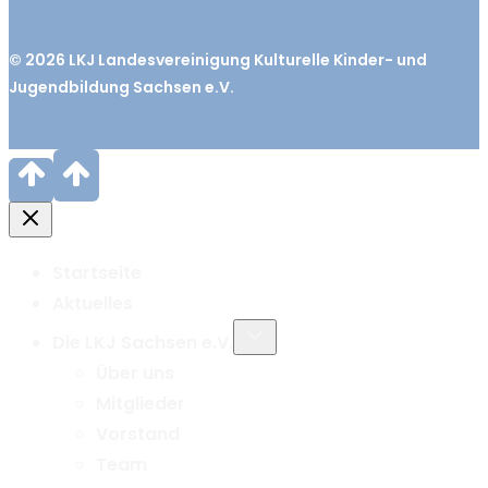
© 2026
LKJ
Landesvereinigung Kulturelle Kinder- und
Jugendbildung Sachsen e.V.
Startseite
Aktuelles
Untermenü
Die LKJ Sachsen e.V.
umschalten
Über uns
Mitglieder
Vorstand
Team