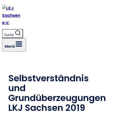
Zum
Inhalt
springen
Suche
Menü
Selbstverständnis
und
Grundüberzeugungen
LKJ Sachsen 2019