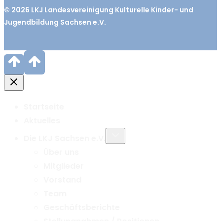
© 2026
LKJ
Landesvereinigung Kulturelle Kinder- und
Jugendbildung Sachsen e.V.
Startseite
Aktuelles
Untermenü
Die LKJ Sachsen e.V.
umschalten
Über uns
Mitglieder
Vorstand
Team
Geschäftsberichte