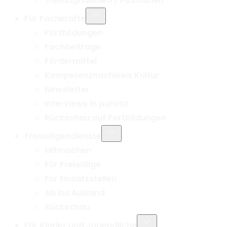
Stellungnahmen / Positionen
Untermenü
Für Fachkräfte
umschalten
Fortbildungen
Fachbeiträge
Fördermittel
Kompetenznachweis Kultur
Newsletter
Interviews in puncto
Rückschau auf Fortbildungen
Untermenü
Freiwilligendienste
umschalten
Mitmachen
Für Freiwillige
Für Einsatzstellen
Ab ins Ausland
Rückschau
Untermenü
Für Kinder und Jugendliche
umschalten