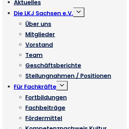
Aktuelles
Untermenü
Die LKJ Sachsen e.V.
umschalten
Über uns
Mitglieder
Vorstand
Team
Geschäftsberichte
Stellungnahmen / Positionen
Untermenü
Für Fachkräfte
umschalten
Fortbildungen
Fachbeiträge
Fördermittel
Kompetenznachweis Kultur