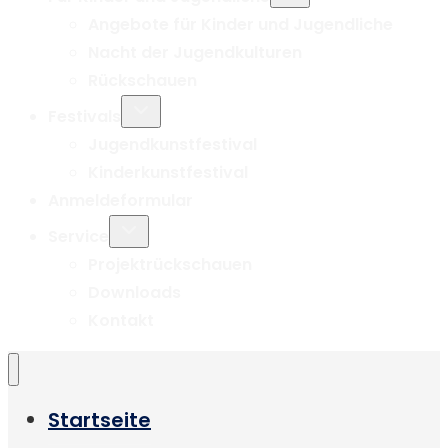
Angebote für Kinder und Jugendliche
Nacht der Jugendkulturen
Rückschauen
Untermenü
Festivals
umschalten
Jugendkunstfestival
Kinderkunstfestival
Anmeldeformular
Untermenü
Service
umschalten
Projektrückschauen
Downloads
Kontakt
Startseite