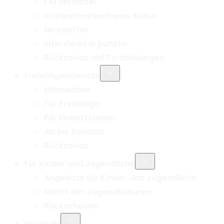
Fördermittel
Kompetenznachweis Kultur
Newsletter
Interviews in puncto
Rückschau auf Fortbildungen
Untermenü
Freiwilligendienste
umschalten
Mitmachen
Für Freiwillige
Für Einsatzstellen
Ab ins Ausland
Rückschau
Untermenü
Für Kinder und Jugendliche
umschalten
Angebote für Kinder und Jugendliche
Nacht der Jugendkulturen
Rückschauen
Untermenü
Festivals