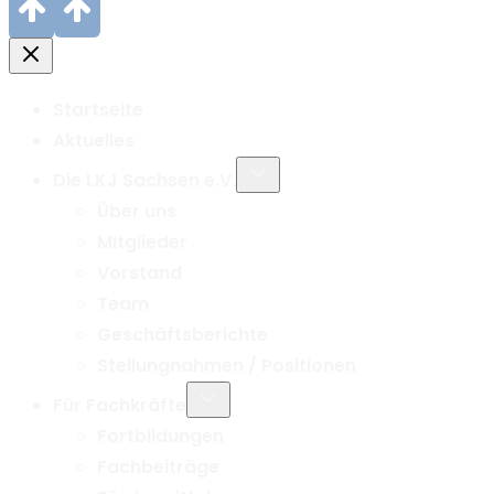
Startseite
Aktuelles
Untermenü
Die LKJ Sachsen e.V.
umschalten
Über uns
Mitglieder
Vorstand
Team
Geschäftsberichte
Stellungnahmen / Positionen
Untermenü
Für Fachkräfte
umschalten
Fortbildungen
Fachbeiträge