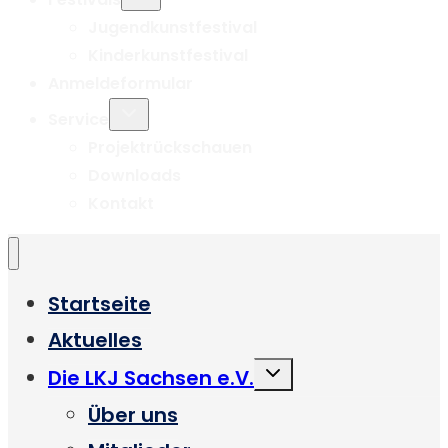
umschalten
Jugendkunstfestival
Kinderkunstfestival
Anmeldeformular
Untermenü
Service
umschalten
Projektrückschauen
Downloads
Kontakt
Startseite
Aktuelles
Untermenü
Die LKJ Sachsen e.V.
umschalten
Über uns