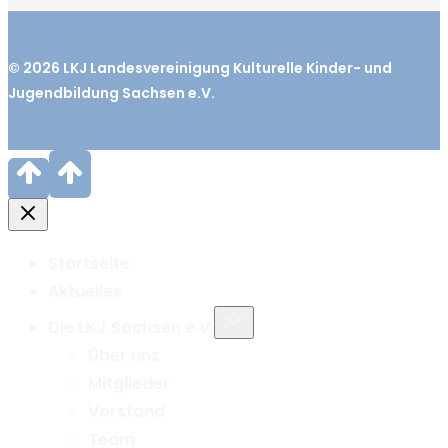
© 2026
LKJ
Landesvereinigung Kulturelle Kinder- und
Jugendbildung Sachsen e.V.
Startseite
Aktuelles
Untermenü
Die LKJ Sachsen e.V.
umschalten
Über uns
Mitglieder
Vorstand
Team