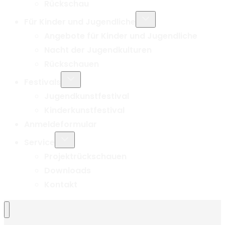
Rückschau
Untermenü
Für Kinder und Jugendliche
umschalten
Angebote für Kinder und Jugendliche
Nacht der Jugendkulturen
Rückschauen
Untermenü
Festivals
umschalten
Jugendkunstfestival
Kinderkunstfestival
Anmeldeformular
Untermenü
Service
umschalten
Projektrückschauen
Downloads
Kontakt