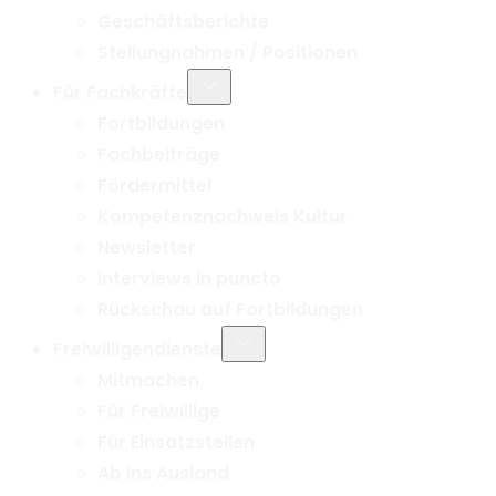
Geschäftsberichte
Stellungnahmen / Positionen
Untermenü
Für Fachkräfte
umschalten
Fortbildungen
Fachbeiträge
Fördermittel
Kompetenznachweis Kultur
Newsletter
Interviews in puncto
Rückschau auf Fortbildungen
Untermenü
Freiwilligendienste
umschalten
Mitmachen
Für Freiwillige
Für Einsatzstellen
Ab ins Ausland