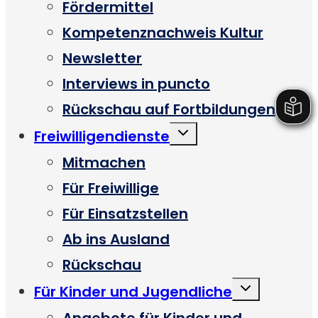
Fördermittel
Kompetenznachweis Kultur
Newsletter
Interviews in puncto
Rückschau auf Fortbildungen
Untermenü
Freiwilligendienste
umschalten
Mitmachen
Für Freiwillige
Für Einsatzstellen
Ab ins Ausland
Rückschau
Untermenü
Für Kinder und Jugendliche
umschalten
Angebote für Kinder und