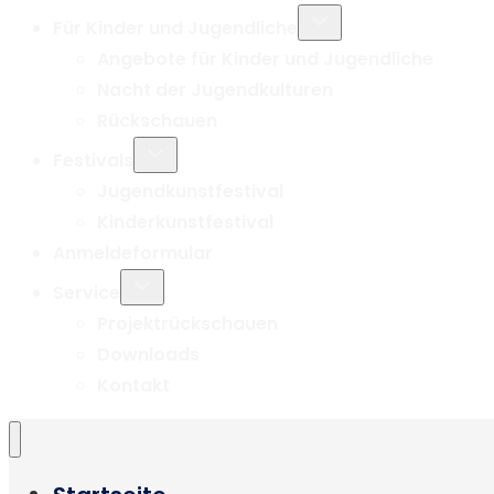
Untermenü
Für Kinder und Jugendliche
umschalten
Angebote für Kinder und Jugendliche
Nacht der Jugendkulturen
Rückschauen
Untermenü
Festivals
umschalten
Jugendkunstfestival
Kinderkunstfestival
Anmeldeformular
Untermenü
Service
umschalten
Projektrückschauen
Downloads
Kontakt