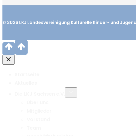
© 2026
LKJ
Landesvereinigung Kulturelle Kinder- und Jugen
Startseite
Aktuelles
Untermenü
Die LKJ Sachsen e.V.
umschalten
Über uns
Mitglieder
Vorstand
Team