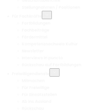
Geschäftsberichte
Stellungnahmen / Positionen
Untermenü
Für Fachkräfte
umschalten
Fortbildungen
Fachbeiträge
Fördermittel
Kompetenznachweis Kultur
Newsletter
Interviews in puncto
Rückschau auf Fortbildungen
Untermenü
Freiwilligendienste
umschalten
Mitmachen
Für Freiwillige
Für Einsatzstellen
Ab ins Ausland
Rückschau