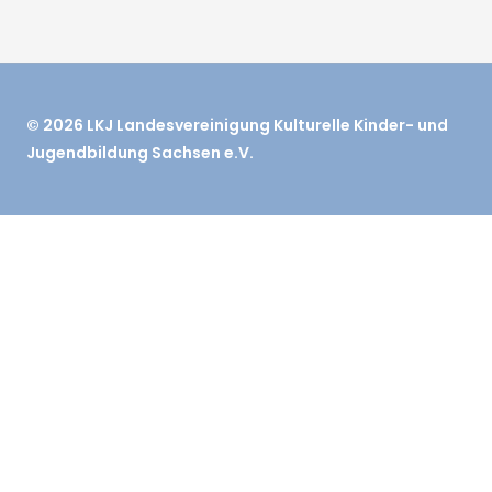
© 2026
LKJ
Landesvereinigung Kulturelle Kinder- und
Jugendbildung Sachsen e.V.
Startseite
Aktuelles
Untermenü
Die LKJ Sachsen e.V.
umschalten
Über uns
Mitglieder
Vorstand
Team